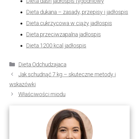
Dieta dash jadłospis tygodniowy
Dieta dukana – zasady, przepisy i jadłospis
Dieta cukrzycowa w ciąży jadłospis
Dieta przeciwzapalna jadłospis
Dieta 1200 kcal jadłospis
Kategorie
Dieta Odchudzajaca
Jak schudnąć 7 kg – skuteczne metody i
wskazówki
Właściwości miodu