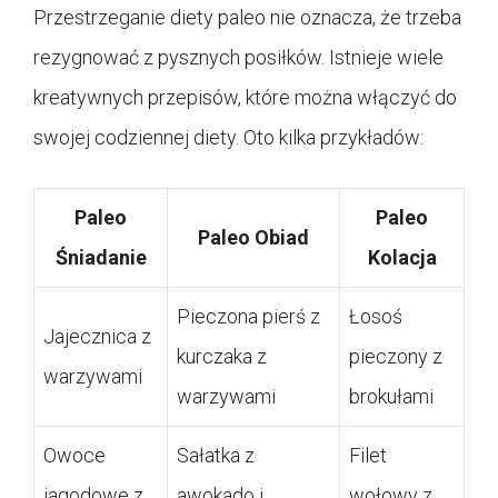
Przestrzeganie diety paleo nie oznacza, że trzeba
rezygnować z pysznych posiłków. Istnieje wiele
kreatywnych przepisów, które można włączyć do
swojej codziennej diety. Oto kilka przykładów:
Paleo
Paleo
Paleo Obiad
Śniadanie
Kolacja
Pieczona pierś z
Łosoś
Jajecznica z
kurczaka z
pieczony z
warzywami
warzywami
brokułami
Owoce
Sałatka z
Filet
jagodowe z
awokado i
wołowy z