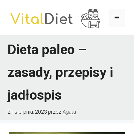
Przejdź
do
Menu
treści
Dieta paleo –
zasady, przepisy i
jadłospis
21 sierpnia, 2023
przez
Agata