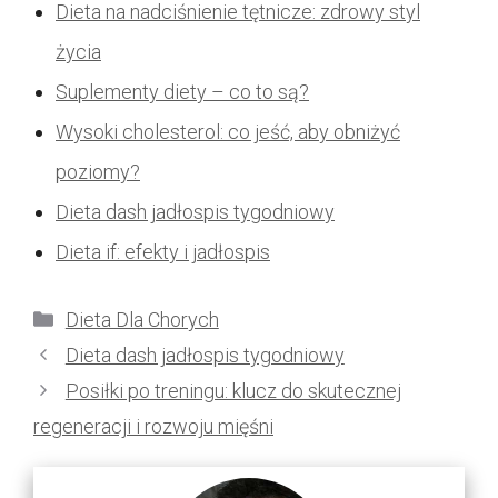
Dieta na nadciśnienie tętnicze: zdrowy styl
życia
Suplementy diety – co to są?
Wysoki cholesterol: co jeść, aby obniżyć
poziomy?
Dieta dash jadłospis tygodniowy
Dieta if: efekty i jadłospis
Kategorie
Dieta Dla Chorych
Dieta dash jadłospis tygodniowy
Posiłki po treningu: klucz do skutecznej
regeneracji i rozwoju mięśni